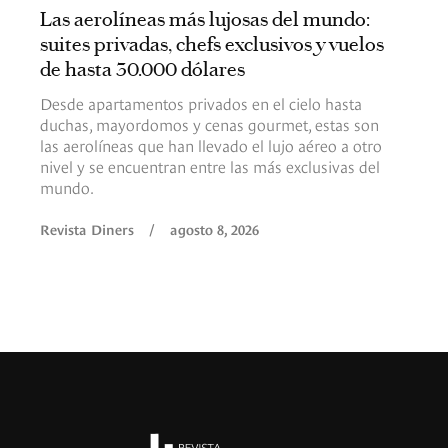
Las aerolíneas más lujosas del mundo:
suites privadas, chefs exclusivos y vuelos
de hasta 30.000 dólares
Desde apartamentos privados en el cielo hasta
duchas, mayordomos y cenas gourmet, estas son
las aerolíneas que han llevado el lujo aéreo a otro
nivel y se encuentran entre las más exclusivas del
mundo.
Revista Diners
/
agosto 8, 2026