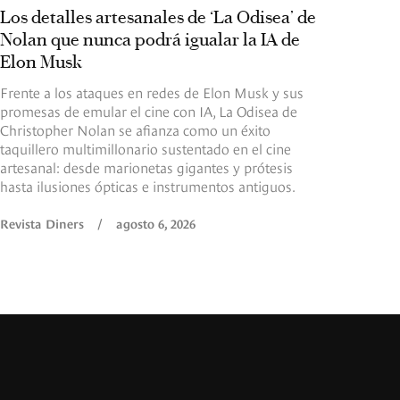
Los detalles artesanales de ‘La Odisea’ de
Nolan que nunca podrá igualar la IA de
Elon Musk
Frente a los ataques en redes de Elon Musk y sus
promesas de emular el cine con IA, La Odisea de
Christopher Nolan se afianza como un éxito
taquillero multimillonario sustentado en el cine
artesanal: desde marionetas gigantes y prótesis
hasta ilusiones ópticas e instrumentos antiguos.
Revista Diners
/
agosto 6, 2026