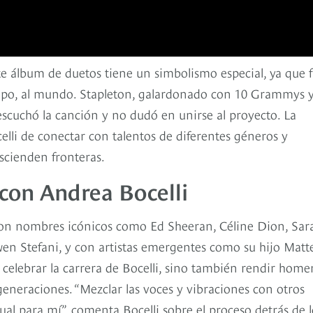
te álbum de duetos tiene un simbolismo especial, ya que 
tiempo, al mundo. Stapleton, galardonado con 10 Grammys 
scuchó la canción y no dudó en unirse al proyecto. La
elli de conectar con talentos de diferentes géneros y
ascienden fronteras.
 con Andrea Bocelli
con nombres icónicos como Ed Sheeran, Céline Dion, Sar
en Stefani, y con artistas emergentes como su hijo Matt
 celebrar la carrera de Bocelli, sino también rendir home
 generaciones. “Mezclar las voces y vibraciones con otros
tual para mí”, comenta Bocelli sobre el proceso detrás de l