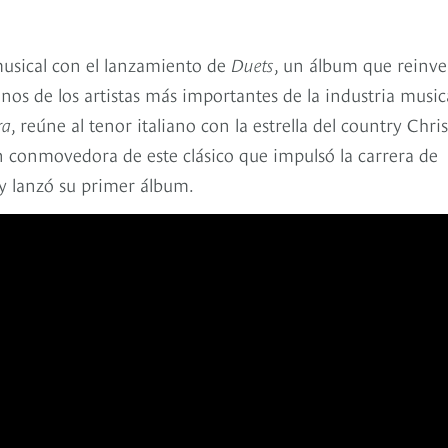
usical con el lanzamiento de
Duets
, un álbum que reinv
os de los artistas más importantes de la industria musica
ra
, reúne al tenor italiano con la estrella del country Chris
n conmovedora de este clásico que impulsó la carrera de
y lanzó su primer álbum.