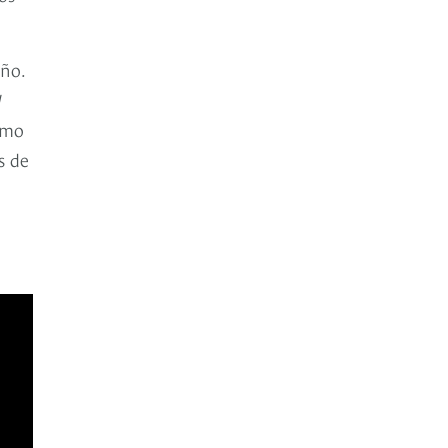
año.
I
como
s de