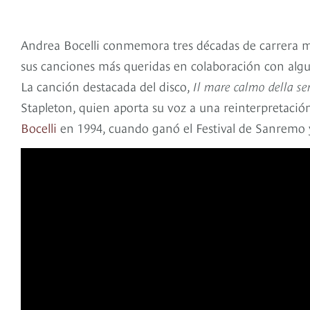
Andrea Bocelli conmemora tres décadas de carrera m
sus canciones más queridas en colaboración con algun
La canción destacada del disco,
Il mare calmo della se
Stapleton, quien aporta su voz a una reinterpretació
Bocelli
en 1994, cuando ganó el Festival de Sanremo 