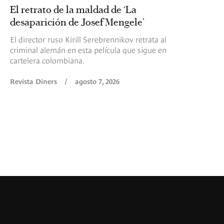
El retrato de la maldad de ‘La
desaparición de Josef Mengele’
El director ruso Kirill Serebrennikov retrata al
criminal alemán en esta película que sigue en
cartelera colombiana.
Revista Diners
/
agosto 7, 2026