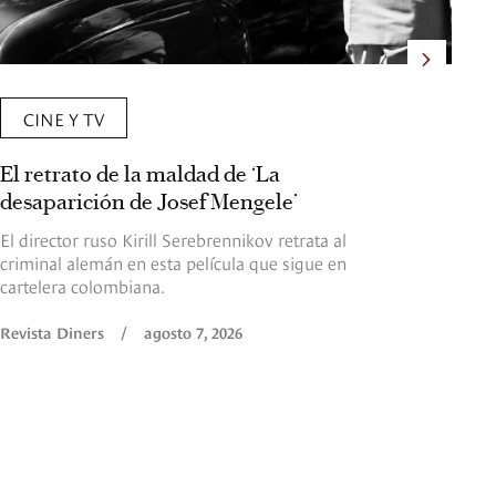
CINE Y TV
El retrato de la maldad de ‘La
Lo
desaparición de Josef Mengele’
No
E
El director ruso Kirill Serebrennikov retrata al
criminal alemán en esta película que sigue en
Fr
cartelera colombiana.
pr
Ch
Revista Diners
/
agosto 7, 2026
ta
ar
ha
Re