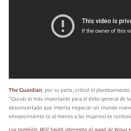
The Guardian
, por su parte, criticó el planteamiento
“Quizás lo más importante para el éxito general de la 
desconcertado que intenta negociar un mundo nuevo 
envejecimiento (o al menos a las mujeres) es confusió
Lea también: Will Smith interpreta al papá de Venus 