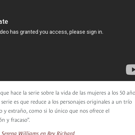
 que hace la serie sobre la vida de las mujeres a los 50 año
serie es que reduce a los personajes originales a un trío
y extraño, como si lo único que nos ofrece el
n y fracaso”.
y Serena Williams en Rey Richard