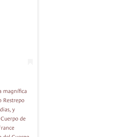
la magnífica
o Restrepo
dias, y
a Cuerpo de
France
io del Cuerpo