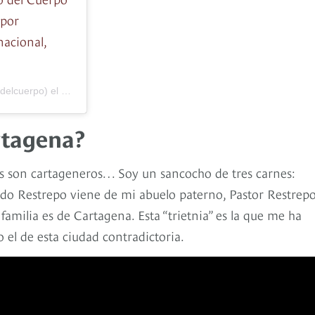
 por
acional,
delcuerpo) el
30 Ago, 2019 a las 6:58 PDT
rtagena?
es son cartageneros… Soy un sancocho de tres carnes:
llido Restrepo viene de mi abuelo paterno, Pastor Restrep
 familia es de Cartagena. Esta “trietnia” es la que me ha
el de esta ciudad contradictoria.