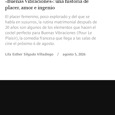
«Buenas Vibraciones»: una historia de
placer, amor e ingenio
El placer femenino, poco explorado y del que se
habla en susurros, la rutina matrimonial después de
20 años son algunos de los elementos que hacen el
coctel perfecto para Buenas Vibraciones (Pour Le
Plaisir), la comedia francesa que llega a las salas de
cine el próximo 6 de agosto.
Lila Esther Silgado Villadiego
/
agosto 5, 2026