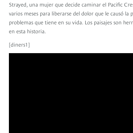
Strayed, una mujer que decide caminar el Pacific Cres
varios meses para liberarse del dolor que le causó la
problemas que tiene en su vida. Los paisajes son herm
en esta historia.
[diners1]