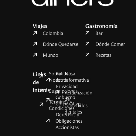
Viajes
Gastronomía
Colombia
Bar
Dónde Quedarse
Dónde Comer
Mundo
Recetas
Sobre
Políticas
Nota
Links
Nosotros
de
informativa
de
Privacidad
–
interés
Suscripciones
Actualización
Gobierno
de
Términos y
Corporativo
contenidos
Condiciones
digitales
Derechos y
Obligaciones
Accionistas