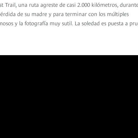
t Trail, una ruta agreste de casi 2.000 kilómetros, durant
 pérdida de su madre y para terminar con los múltiples
osos y la fotografía muy sutil. La soledad es puesta a pr