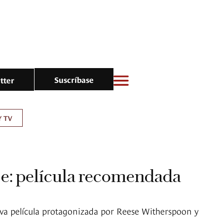
Suscríbase
tter
Y TV
je: película recomendada
eva película protagonizada por Reese Witherspoon y