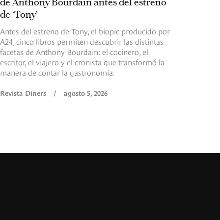
de Anthony Bourdain antes del estreno
de ‘Tony’
Antes del estreno de Tony, el biopic producido por
A24, cinco libros permiten descubrir las distintas
facetas de Anthony Bourdain: el cocinero, el
escritor, el viajero y el cronista que transformó la
manera de contar la gastronomía.
Revista Diners
/
agosto 5, 2026