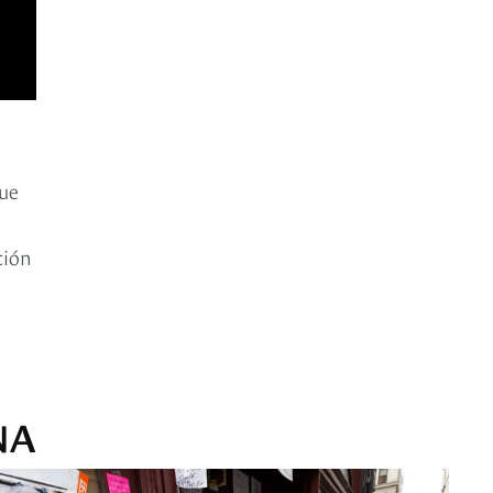
que
ción
NA