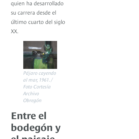
quien ha desarrollado
su carrera desde el
último cuarto del siglo
XX.
Pájaro cayendo
al mar, 1961. /
Foto Cortesía
Archivo
Obregón
Entre el
bodegón y
el paisaje