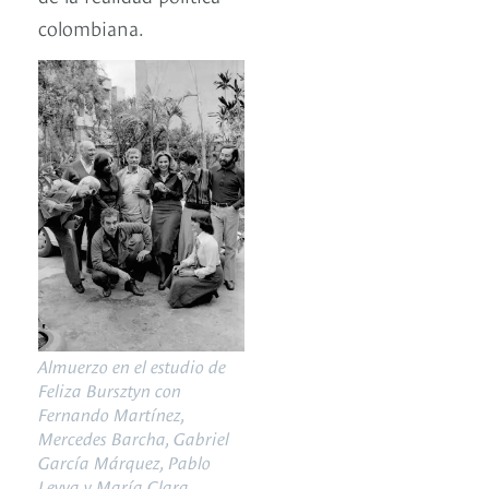
colombiana.
Almuerzo en el estudio de
Feliza Bursztyn con
Fernando Martínez,
Mercedes Barcha, Gabriel
García Márquez, Pablo
Leyva y María Clara