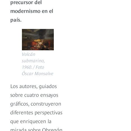
precursor del
modernismo en el
país.
Volcán
submarino,
1960. / Foto
Óscar Monsalve
Los autores, guiados
sobre cuatro ensayos
gráficos, construyeron
diferentes perspectivas
que enriquecen la
mirada sobre Obregón.