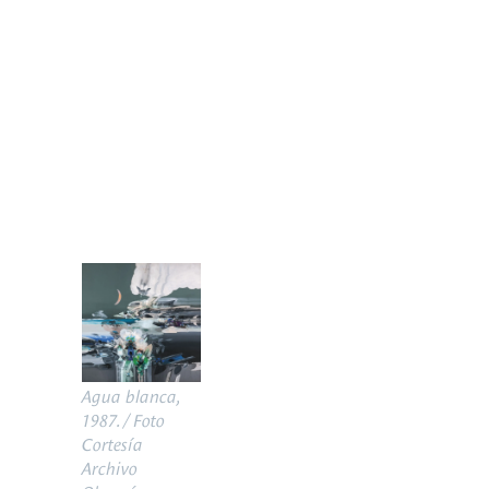
Agua blanca,
1987. / Foto
Cortesía
Archivo