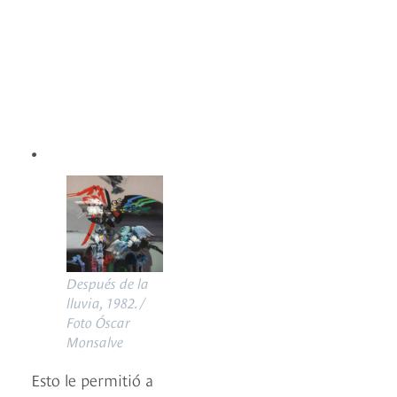
.
Después de la
lluvia, 1982. /
Foto Óscar
Monsalve
Esto le permitió a