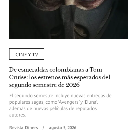
CINE Y TV
De esmeraldas colombianas a Tom
L
Cruise: los estrenos más esperados del
«
segundo semestre de 2026
p
El segundo semestre incluye nuevas entregas de
E
populares sagas, como ‘Avengers’ y ‘Duna’,
h
además de nuevas películas de reputados
d
autores.
h
(
l
Revista Diners
/
agosto 5, 2026