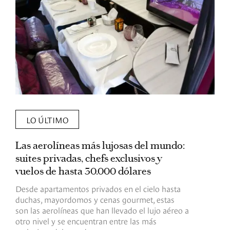
LO ÚLTIMO
Las aerolíneas más lujosas del mundo:
E
suites privadas, chefs exclusivos y
d
vuelos de hasta 30.000 dólares
E
c
Desde apartamentos privados en el cielo hasta
c
duchas, mayordomos y cenas gourmet, estas
son las aerolíneas que han llevado el lujo aéreo a
R
otro nivel y se encuentran entre las más