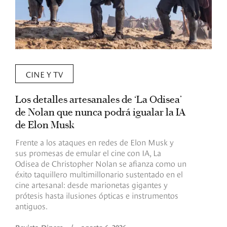
CINE Y TV
Los detalles artesanales de ‘La Odisea’
R
de Nolan que nunca podrá igualar la IA
m
de Elon Musk
I
Frente a los ataques en redes de Elon Musk y
E
sus promesas de emular el cine con IA, La
e
Odisea de Christopher Nolan se afianza como un
b
éxito taquillero multimillonario sustentado en el
C
cine artesanal: desde marionetas gigantes y
c
prótesis hasta ilusiones ópticas e instrumentos
antiguos.
R
Revista Diners
/
agosto 6, 2026