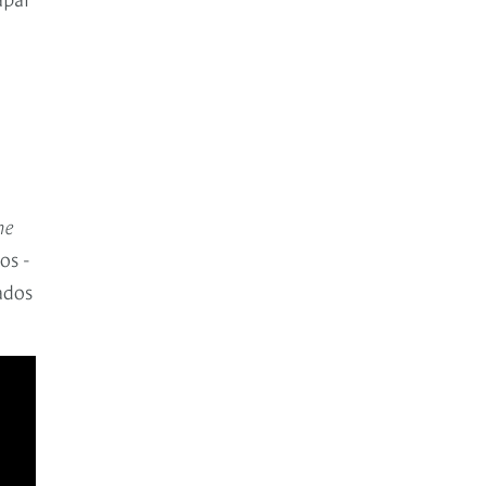
he
os -
ados