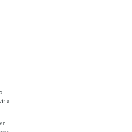
no
ir a
 en
apar