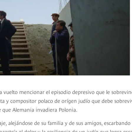
 ha vuelto mencionar el episodio depresivo que le sobrevi
ta y compositor polaco de orígen judío que debe sobreviv
de que Alemania invadiera Polonia.
aje, alejándose de su familia y de sus amigos, escarbando
estría el dolor y la resiliencia de un judío que logra esc