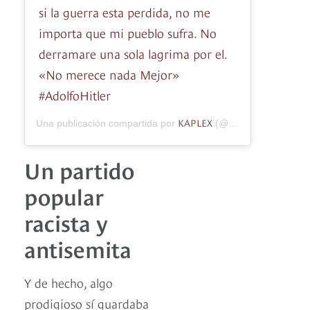
si la guerra esta perdida, no me
importa que mi pueblo sufra. No
derramare una sola lagrima por el.
«No merece nada Mejor»
#AdolfoHitler
KAPLEX
Una publicación compartida por
(@kaplex_john) el
15
Un partido
popular
racista y
antisemita
Y de hecho, algo
prodigioso sí guardaba