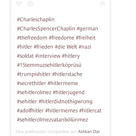
#Charleschaplin
#CharlesSpencerChaplin #german
#thefreedom #freedome #freiheit
#hitler #frieden #die Welt #nazi
#soldat #interview #hitlery
#15temmuzsehitlerköprüsü
#trumpishitler #hitlerstache
#secrethitler #hitlermeme
#sehitlerolmez #hitlerjugend
#sehitler #hitlerdidnothigwrong
#adolfhitler #hitlermemes #hitlercat
#sehitlerölmezvatanbölünmez
Ashkan Dardaei
Una publicación compartida por
(@ashkandard