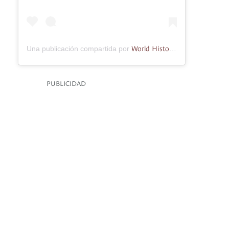
World History Studies
Una publicación compartida por
(@worldh
PUBLICIDAD