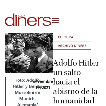
CULTURA
ARCHIVO DINERS
Adolfo Hitler:
un salto
Foto:
Adolfo
hacia el
noviembre
Hitler y Benito
19, 2021
abismo de la
Mussolini en
Munich,
humanidad
Alemania/