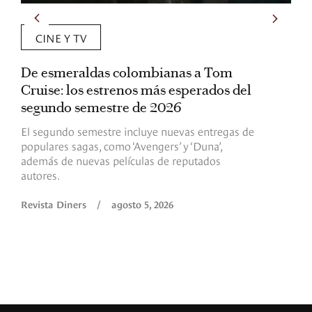
CINE Y TV
De esmeraldas colombianas a Tom
L
Cruise: los estrenos más esperados del
«
segundo semestre de 2026
p
El segundo semestre incluye nuevas entregas de
E
populares sagas, como ‘Avengers’ y ‘Duna’,
h
además de nuevas películas de reputados
d
autores.
h
(
l
Revista Diners
/
agosto 5, 2026
L