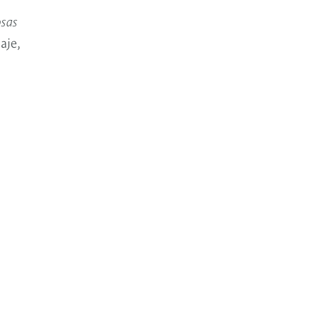
osas
aje,