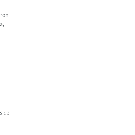
aron
a,
s de