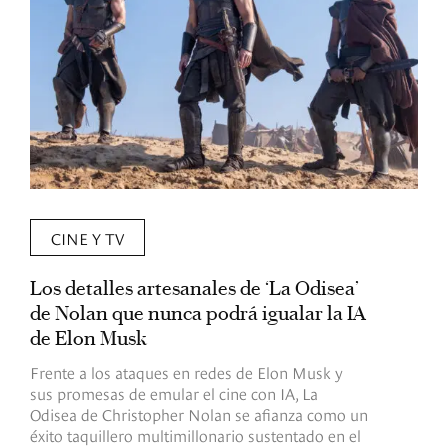
CINE Y TV
Los detalles artesanales de ‘La Odisea’
R
de Nolan que nunca podrá igualar la IA
m
de Elon Musk
I
Frente a los ataques en redes de Elon Musk y
E
sus promesas de emular el cine con IA, La
e
Odisea de Christopher Nolan se afianza como un
b
éxito taquillero multimillonario sustentado en el
C