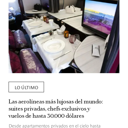
LO ÚLTIMO
Las aerolíneas más lujosas del mundo:
E
suites privadas, chefs exclusivos y
d
vuelos de hasta 30.000 dólares
E
c
Desde apartamentos privados en el cielo hasta