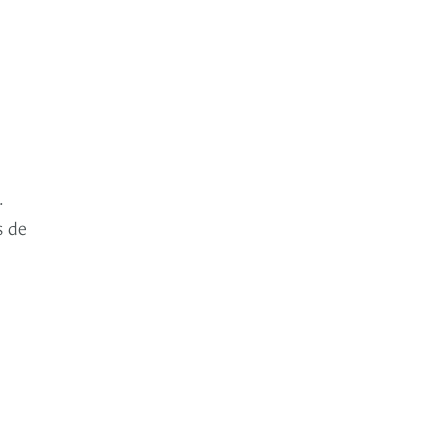
.
s de