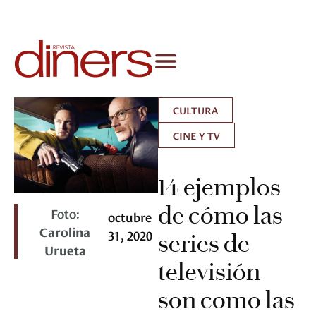
CULTURA
CINE Y TV
14 ejemplos
de cómo las
Foto:
octubre
Carolina
31, 2020
series de
Urueta
televisión
son como las