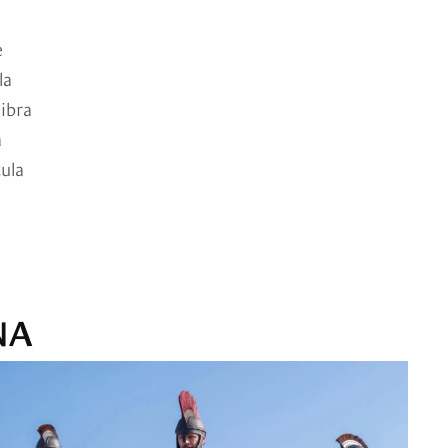
e
la
ibra
a
cula
NA