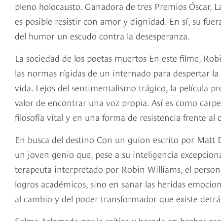
pleno holocausto. Ganadora de tres Premios Óscar, La
es posible resistir con amor y dignidad. En sí, su fu
del humor un escudo contra la desesperanza.
La sociedad de los poetas muertos En este filme, Robi
las normas rígidas de un internado para despertar la 
vida. Lejos del sentimentalismo trágico, la película 
valor de encontrar una voz propia. Así es como carpe 
filosofía vital y en una forma de resistencia frente a
En busca del destino Con un guion escrito por Matt 
un joven genio que, pese a su inteligencia excepcion
terapeuta interpretado por Robin Williams, el person
logros académicos, sino en sanar las heridas emocio
al cambio y del poder transformador que existe detrá
Selma Aclamada por la crítica y basada en hechos rea