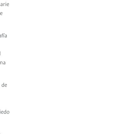
arie
ce
afía
l
una
 de
iedo
r