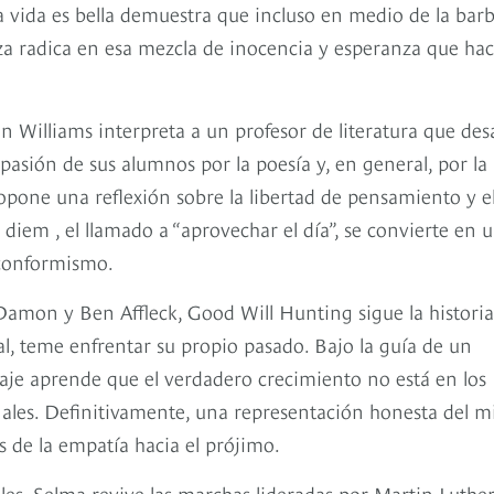
 vida es bella demuestra que incluso en medio de la barb
erza radica en esa mezcla de inocencia y esperanza que ha
n Williams interpreta a un profesor de literatura que des
pasión de sus alumnos por la poesía y, en general, por la
propone una reflexión sobre la libertad de pensamiento y e
diem , el llamado a “aprovechar el día”, se convierte en 
l conformismo.
Damon y Ben Affleck, Good Will Hunting sigue la historia
al, teme enfrentar su propio pasado. Bajo la guía de un
aje aprende que el verdadero crecimiento no está en los
nales. Definitivamente, una representación honesta del m
s de la empatía hacia el prójimo.
les, Selma revive las marchas lideradas por Martin Luthe