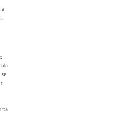
la
a.
ue
cula
 se
en
o
erta