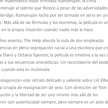
del matemático indio Srinivasa Ramanujan, la cinta
enaje al talento que florece a pesar de las adversidades
ambridge, Ramanujan lucha por ser tomado en serio en un
 Más allá de las fórmulas y los teoremas, la película es u
r en la propia intuición cuando nadie más lo hace.
años sesenta, The Help aborda la vida de dos empleadas
encias en plena segregación racial a una escritora que cr
 Davis y Octavia Spencer, la película es emotiva a la vez 
ias a sus secuencias anecdóticas. Un recordatorio del pod
so cuando esta es incómoda.
agonizan este retrato delicado y valiente sobre Lili Elbe
a cirugía de reasignación de sexo. Con dirección de Tom
tación y la libertad de ser uno mismo más allá de los
 vivir con autenticidad siempre, pero siempre es un acto d