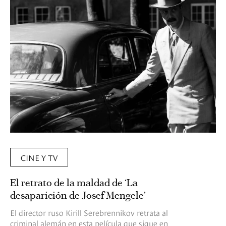
CINE Y TV
El retrato de la maldad de ‘La
desaparición de Josef Mengele’
El director ruso Kirill Serebrennikov retrata al
criminal alemán en esta película que sigue en