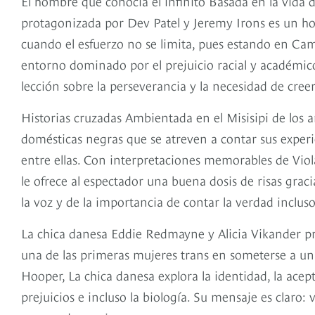
El hombre que conocía el infinito Basada en la vida 
protagonizada por Dev Patel y Jeremy Irons es un hom
cuando el esfuerzo no se limita, pues estando en C
entorno dominado por el prejuicio racial y académico.
lección sobre la perseverancia y la necesidad de cree
Historias cruzadas Ambientada en el Misisipi de los 
domésticas negras que se atreven a contar sus experi
entre ellas. Con interpretaciones memorables de Viola
le ofrece al espectador una buena dosis de risas grac
la voz y de la importancia de contar la verdad inclu
La chica danesa Eddie Redmayne y Alicia Vikander prot
una de las primeras mujeres trans en someterse a un
Hooper, La chica danesa explora la identidad, la acep
prejuicios e incluso la biología. Su mensaje es claro: