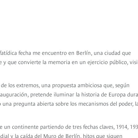
por los países de la I Guerra
atídica fecha me encuentro en Berlín, una ciudad que
 y que convierte la memoria en un ejercicio público, visi
l, viaje por los países de la I Guerra Mundial
a de los extremos, una propuesta ambiciosa que, según
nauguración, pretende iluminar la historia de Europa dur
o una pregunta abierta sobre los mecanismos del poder, l
e un continente partiendo de tres fechas claves, 1914, 19
l y la caída del Muro de Berlín, hitos que siguen