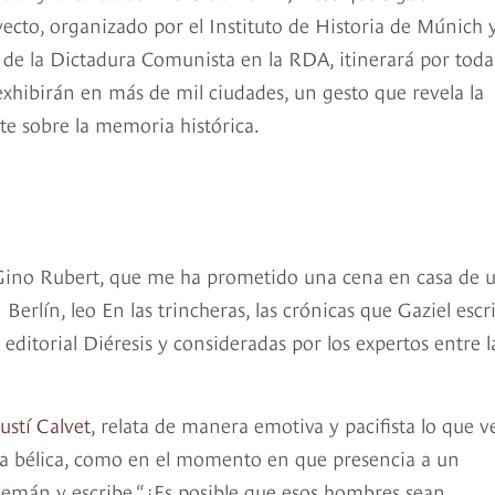
ecto, organizado por el Instituto de Historia de Múnich y
 de la Dictadura Comunista en la RDA, itinerará por toda
xhibirán en más de mil ciudades, un gesto que revela la
te sobre la memoria histórica
.
or los países de la I Guerra
or Gino Rubert, que me ha prometido una cena en casa de 
rlín, leo En las trincheras, las crónicas que Gaziel escr
editorial Diéresis y consideradas por los expertos entre l
ustí Calvet
, relata de manera emotiva y pacifista lo que v
ica bélica, como en el momento en que presencia a un
lemán y escribe “¿Es posible que esos hombres sean