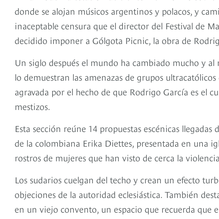
donde se alojan músicos argentinos y polacos, y cam
inaceptable censura que el director del Festival de M
decidido imponer a Gólgota Picnic, la obra de Rodri
Un siglo después el mundo ha cambiado mucho y al mi
lo demuestran las amenazas de grupos ultracatólicos qu
agravada por el hecho de que Rodrigo García es el cu
mestizos.
viaje por los países de la I Guerra Mundial,
Esta sección reúne 14 propuestas escénicas llegadas d
de la colombiana Erika Diettes, presentada en una i
rostros de mujeres que han visto de cerca la violenci
Los sudarios cuelgan del techo y crean un efecto turb
objeciones de la autoridad eclesiástica. También des
en un viejo convento, un espacio que recuerda que en