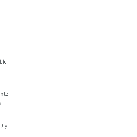
ble
ante
a
39 y