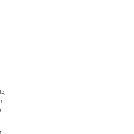
te,
in
a
a