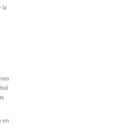
 la
unos
ibió
as
e en