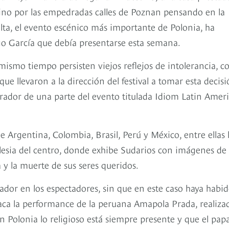
ino por las empedradas calles de Poznan pensando en la
alta, el evento escénico más importante de Polonia, ha
go García que debía presentarse esta semana.
smo tiempo persisten viejos reflejos de intolerancia, 
e llevaron a la dirección del festival a tomar esta decisi
rador de una parte del evento titulada Idiom Latin Amer
 viaje por los países de la I Guerra Mundial
e Argentina, Colombia, Brasil, Perú y México, entre ellas 
glesia del centro, donde exhibe Sudarios con imágenes de
a y la muerte de sus seres queridos.
ador en los espectadores, sin que en este caso haya habi
taca la performance de la peruana Amapola Prada, realiza
 Polonia lo religioso está siempre presente y que el pap