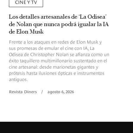
CINE Y TV
Los detalles artesanales de ‘La Odisea’
R
de Nolan que nunca podrá igualar la IA
m
de Elon Musk
I
Frente a los ataques en redes de Elon Musk y
E
sus promesas de emular el cine con IA, La
e
Odisea de Christopher Nolan se afianza como un
b
éxito taquillero multimillonario sustentado en el
C
cine artesanal: desde marionetas gigantes y
c
prótesis hasta ilusiones ópticas e instrumentos
antiguos.
R
Revista Diners
/
agosto 6, 2026