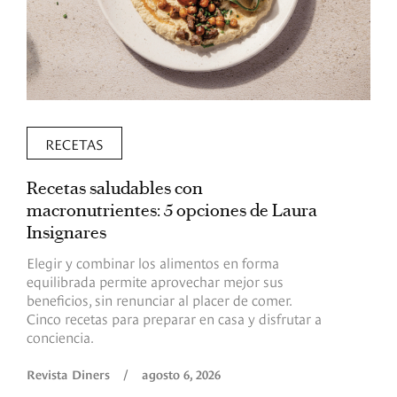
RECETAS
Recetas saludables con
L
macronutrientes: 5 opciones de Laura
p
Insignares
p
Elegir y combinar los alimentos en forma
S
equilibrada permite aprovechar mejor sus
p
beneficios, sin renunciar al placer de comer.
p
Cinco recetas para preparar en casa y disfrutar a
h
conciencia.
a
Revista Diners
/
agosto 6, 2026
R