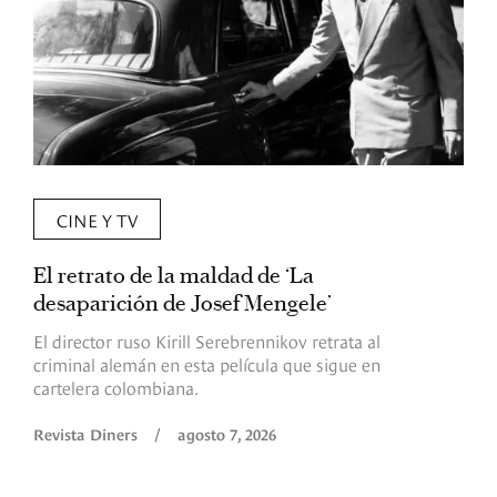
CINE Y TV
El retrato de la maldad de ‘La
L
desaparición de Josef Mengele’
d
d
El director ruso Kirill Serebrennikov retrata al
criminal alemán en esta película que sigue en
F
cartelera colombiana.
s
O
Revista Diners
/
agosto 7, 2026
é
c
p