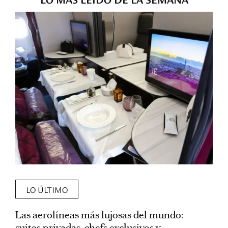
LO ÚLTIMO
Las aerolíneas más lujosas del mundo:
E
suites privadas, chefs exclusivos y
d