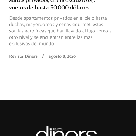
vuelos de hasta 30.000 dólares
E
c
Desde apartamentos privados en el cielo hasta
c
duchas, mayordomos y cenas gourmet, estas
son las aerolíneas que han llevado el lujo aéreo a
R
otro nivel y se encuentran entre las más
exclusivas del mundo.
Revista Diners
/
agosto 8, 2026