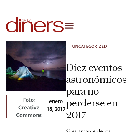
UNCATEGORIZED
Diez eventos
astronómicos
para no
Foto:
perderse en
enero
Creative
18, 2017
2017
Commons
Si es amante de los