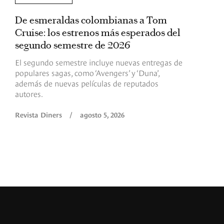
De esmeraldas colombianas a Tom
L
Cruise: los estrenos más esperados del
«
segundo semestre de 2026
p
El segundo semestre incluye nuevas entregas de
E
populares sagas, como ‘Avengers’ y ‘Duna’,
h
además de nuevas películas de reputados
d
autores.
h
(
l
Revista Diners
/
agosto 5, 2026
L