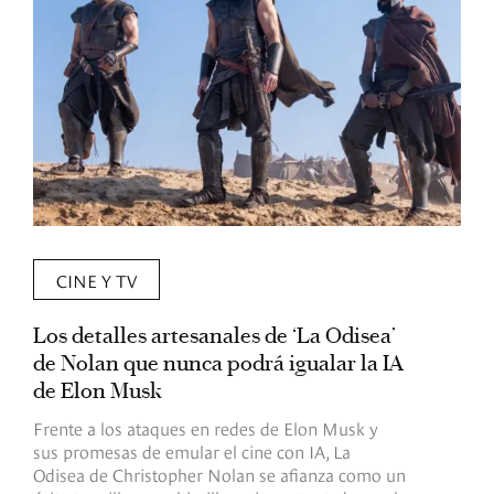
CINE Y TV
Los detalles artesanales de ‘La Odisea’
R
de Nolan que nunca podrá igualar la IA
m
de Elon Musk
I
Frente a los ataques en redes de Elon Musk y
E
sus promesas de emular el cine con IA, La
e
Odisea de Christopher Nolan se afianza como un
b