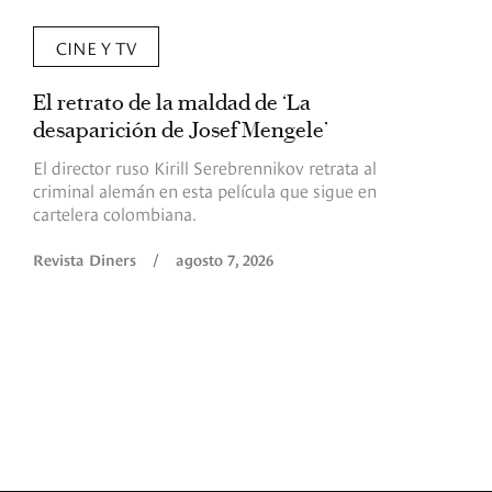
CINE Y TV
El retrato de la maldad de ‘La
L
desaparición de Josef Mengele’
d
d
El director ruso Kirill Serebrennikov retrata al
criminal alemán en esta película que sigue en
F
cartelera colombiana.
s
O
Revista Diners
/
agosto 7, 2026
é
c
p
a
R