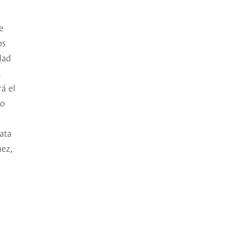
e
os
dad
s
á el
to
rata
ez,