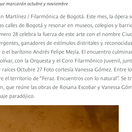
s que marcarán octubre y noviembre
an Martínez / Filarmónica de Bogotá. Este mes, la ópera s
as calles de Bogotá y resonar en museos, colegios y barri
úmero 28 celebra la fuerza de este arte con el nombre Ciu
rgentes, ganadores de estímulos distritales y reconocida
 o el barítono Andrés Felipe Mejía. El encuentro culminar
lívar, con la Orquesta y el Coro Filarmónico Juvenil, jun
 raíces Octubre 27 Foto cortesía Vanessa Gómez. Entre lo
re el territorio de “Feraz. Encuentros con lo natural”. Se t
ín, que reúne las obras de Rosana Escobar y Vanessa Góm
uaje paradójico.