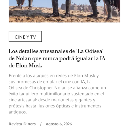
CINE Y TV
Los detalles artesanales de ‘La Odisea’
R
de Nolan que nunca podrá igualar la IA
m
de Elon Musk
I
Frente a los ataques en redes de Elon Musk y
E
sus promesas de emular el cine con IA, La
e
Odisea de Christopher Nolan se afianza como un
b
éxito taquillero multimillonario sustentado en el
C
cine artesanal: desde marionetas gigantes y
c
prótesis hasta ilusiones ópticas e instrumentos
antiguos.
R
Revista Diners
/
agosto 6, 2026