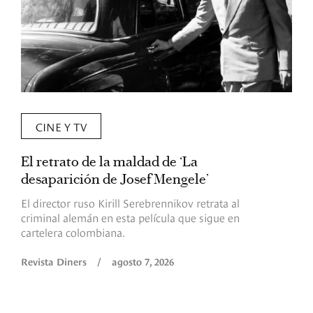
CINE Y TV
El retrato de la maldad de ‘La
L
desaparición de Josef Mengele’
d
d
El director ruso Kirill Serebrennikov retrata al
criminal alemán en esta película que sigue en
F
cartelera colombiana.
s
O
Revista Diners
/
agosto 7, 2026
é
c
p
a