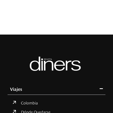
R
Viajes
Colombia
Dónde Quedarse