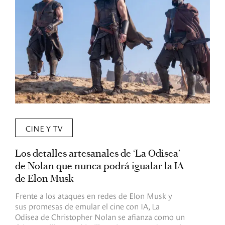
CINE Y TV
Los detalles artesanales de ‘La Odisea’
R
de Nolan que nunca podrá igualar la IA
m
de Elon Musk
I
Frente a los ataques en redes de Elon Musk y
E
sus promesas de emular el cine con IA, La
e
Odisea de Christopher Nolan se afianza como un
b