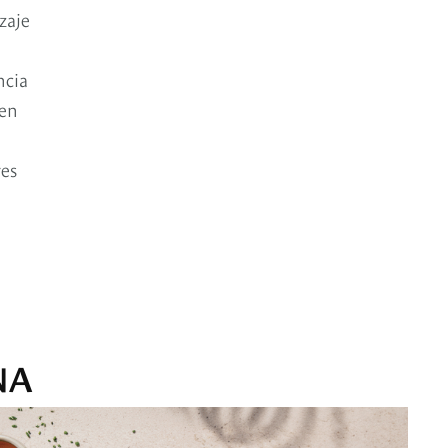
zaje
ncia
 en
res
NA