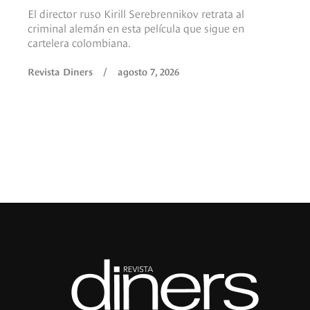
El director ruso Kirill Serebrennikov retrata al
criminal alemán en esta película que sigue en
cartelera colombiana.
Revista Diners
/
agosto 7, 2026