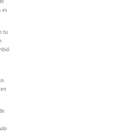
de
n es
o tu
n
mbió
us
 en
de
ulo