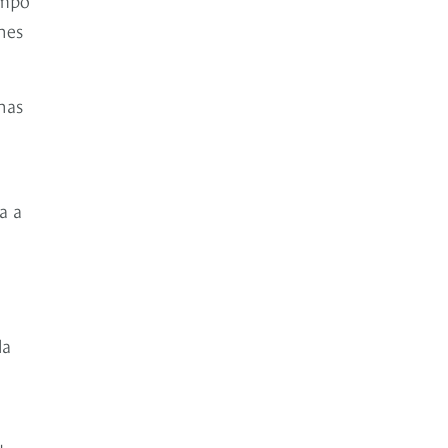
nes
nas
a a
la