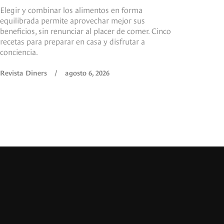
Elegir y combinar los alimentos en forma
equilibrada permite aprovechar mejor sus
beneficios, sin renunciar al placer de comer. Cinco
recetas para preparar en casa y disfrutar a
conciencia.
Revista Diners
/
agosto 6, 2026