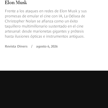
Elon Musk
Frente a los ataques en redes de Elon Musk y sus
promesas de emular el cine con IA, La Odisea de
Christopher Nolan se afianza como un éxito
taquillero multimillonario sustentado en el cine
artesanal: desde marionetas gigantes y prótesis
hasta ilusiones ópticas e instrumentos antiguos.
Revista Diners
/
agosto 6, 2026