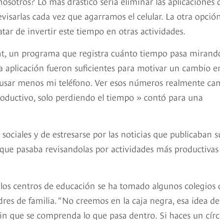
osotros? Lo más drástico sería eliminar las aplicaciones 
revisarlas cada vez que agarramos el celular. La otra opció
ar de invertir este tiempo en otras actividades.
nt, un programa que registra cuánto tiempo pasa mirand
 la aplicación fueron suficientes para motivar un cambio e
a usar menos mi teléfono. Ver esos números realmente ca
roductivo, solo perdiendo el tiempo » contó para una
ociales y de estresarse por las noticias que publicaban s
que pasaba revisandolas por actividades más productivas
n los centros de educación se ha tomado algunos colegios 
es de familia. “No creemos en la caja negra, esa idea de
in que se comprenda lo que pasa dentro. Si haces un círc