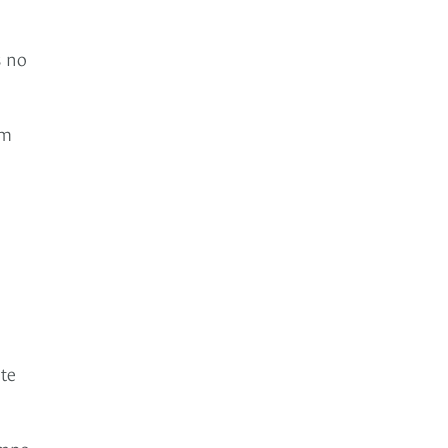
s no
im
nte
empo