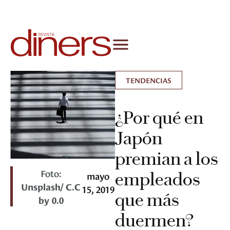
TENDENCIAS
¿Por qué en
Japón
premian a los
Foto:
empleados
mayo
Unsplash/ C.C
15, 2019
que más
by 0.0
duermen?