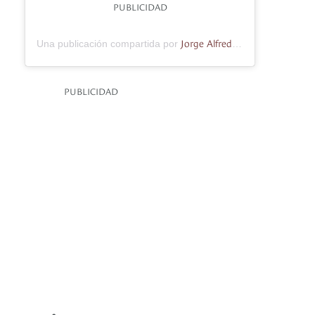
PUBLICIDAD
Jorge Alfredo Vargas A.
Una publicación compartida por
(@jorg
PUBLICIDAD