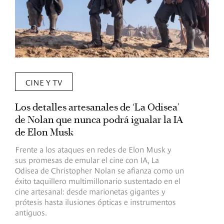
CINE Y TV
Los detalles artesanales de ‘La Odisea’
R
de Nolan que nunca podrá igualar la IA
m
de Elon Musk
I
Frente a los ataques en redes de Elon Musk y
E
sus promesas de emular el cine con IA, La
e
Odisea de Christopher Nolan se afianza como un
b
éxito taquillero multimillonario sustentado en el
C
cine artesanal: desde marionetas gigantes y
c
prótesis hasta ilusiones ópticas e instrumentos
antiguos.
R