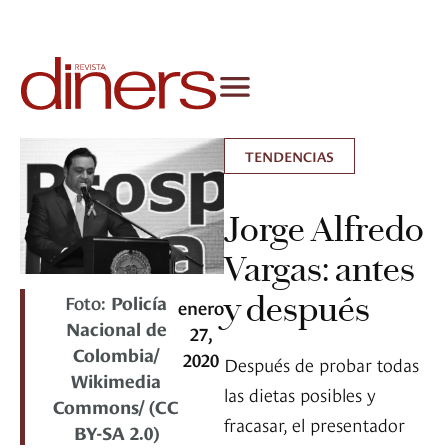
TENDENCIAS
Jorge Alfredo
Vargas: antes
y después
Foto:
Policía
enero
Nacional de
27,
Colombia/
2020
Después de probar todas
Wikimedia
las dietas posibles y
Commons/ (CC
fracasar, el presentador
BY-SA 2.0)