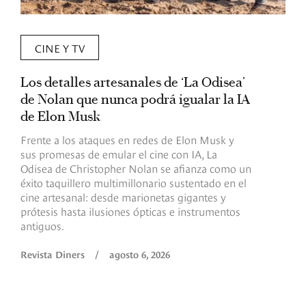
CINE Y TV
Los detalles artesanales de ‘La Odisea’
R
de Nolan que nunca podrá igualar la IA
m
de Elon Musk
I
Frente a los ataques en redes de Elon Musk y
E
sus promesas de emular el cine con IA, La
e
Odisea de Christopher Nolan se afianza como un
b
éxito taquillero multimillonario sustentado en el
C
cine artesanal: desde marionetas gigantes y
c
prótesis hasta ilusiones ópticas e instrumentos
antiguos.
R
Revista Diners
/
agosto 6, 2026