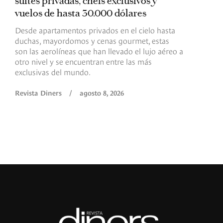
suites privadas, chefs exclusivos y
d
vuelos de hasta 30.000 dólares
E
c
Desde apartamentos privados en el cielo hasta
c
duchas, mayordomos y cenas gourmet, estas
son las aerolíneas que han llevado el lujo aéreo a
R
otro nivel y se encuentran entre las más
exclusivas del mundo.
Revista Diners
/
agosto 8, 2026