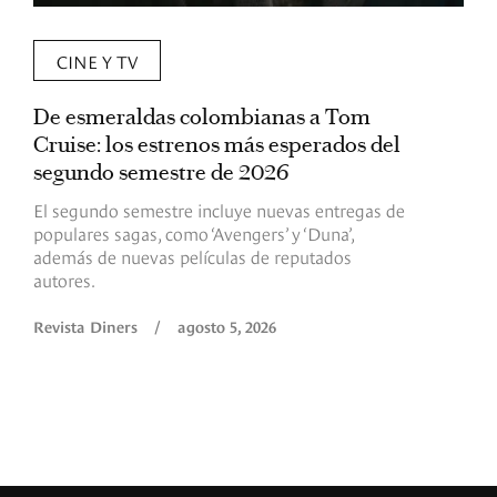
CINE Y TV
De esmeraldas colombianas a Tom
L
Cruise: los estrenos más esperados del
«
segundo semestre de 2026
p
El segundo semestre incluye nuevas entregas de
E
populares sagas, como ‘Avengers’ y ‘Duna’,
h
además de nuevas películas de reputados
d
autores.
h
(
l
Revista Diners
/
agosto 5, 2026
L