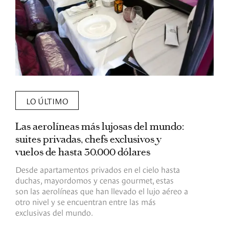
LO ÚLTIMO
Las aerolíneas más lujosas del mundo:
E
suites privadas, chefs exclusivos y
d
vuelos de hasta 30.000 dólares
E
c
Desde apartamentos privados en el cielo hasta
c
duchas, mayordomos y cenas gourmet, estas
son las aerolíneas que han llevado el lujo aéreo a
R
otro nivel y se encuentran entre las más
exclusivas del mundo.