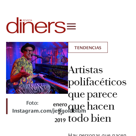
TENDENCIAS
Artistas
polifacéticos
que parece
Foto:
que hacen
enero
Instagram.com/jeffgoldblum
2,
todo bien
2019
Hay personas que nacen