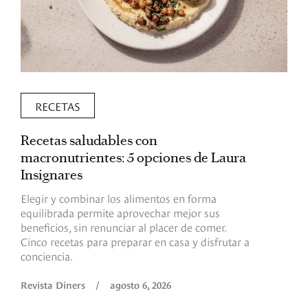
RECETAS
Recetas saludables con
L
macronutrientes: 5 opciones de Laura
p
Insignares
p
Elegir y combinar los alimentos en forma
S
equilibrada permite aprovechar mejor sus
p
beneficios, sin renunciar al placer de comer.
p
Cinco recetas para preparar en casa y disfrutar a
h
conciencia.
a
Revista Diners
/
agosto 6, 2026
R