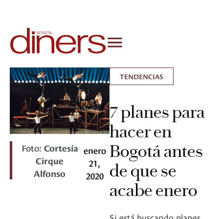
TENDENCIAS
7 planes para
hacer en
Bogotá antes
Foto:
Cortesía
enero
Cirque
21,
de que se
Alfonso
2020
acabe enero
Si está buscando planes