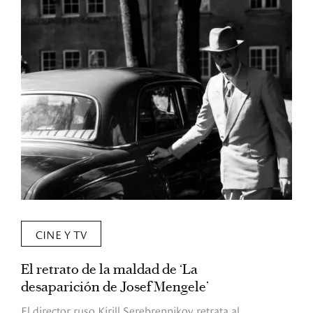
CINE Y TV
El retrato de la maldad de ‘La
L
desaparición de Josef Mengele’
d
d
El director ruso Kirill Serebrennikov retrata al