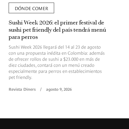
DÓNDE COMER
Sushi Week 2026: el primer festival de
L
sushi pet friendly del país tendrá menú
s
para perros
v
Sushi Week 2026 llegará del 14 al 23 de agosto
D
con una propuesta inédita en Colombia: además
d
de ofrecer rollos de sushi a $23.000 en más de
s
diez ciudades, contará con un menú creado
o
especialmente para perros en establecimientos
e
pet friendly.
R
Revista Diners
/
agosto 9, 2026