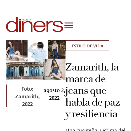
ESTILO DE VIDA
Zamarith, la
marca de
jeans que
Foto:
agosto 2,
Zamarith,
2022
habla de paz
2022
y resiliencia
Una cucuteña, víctima del