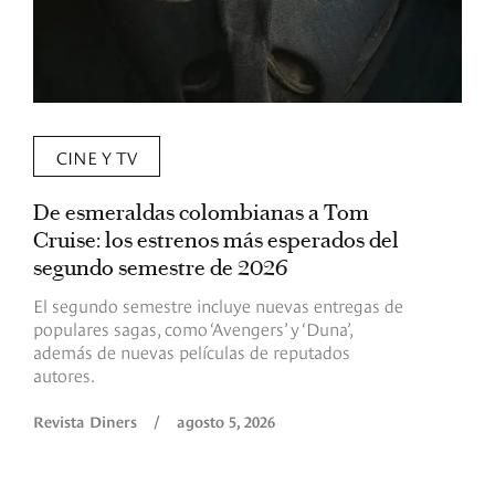
CINE Y TV
De esmeraldas colombianas a Tom
L
Cruise: los estrenos más esperados del
«
segundo semestre de 2026
p
El segundo semestre incluye nuevas entregas de
E
populares sagas, como ‘Avengers’ y ‘Duna’,
h
además de nuevas películas de reputados
d
autores.
h
(
l
Revista Diners
/
agosto 5, 2026
L