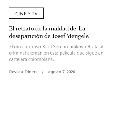
CINE Y TV
El retrato de la maldad de ‘La
L
desaparición de Josef Mengele’
d
d
El director ruso Kirill Serebrennikov retrata al
criminal alemán en esta película que sigue en
F
cartelera colombiana.
s
O
Revista Diners
/
agosto 7, 2026
é
c
p
a
R