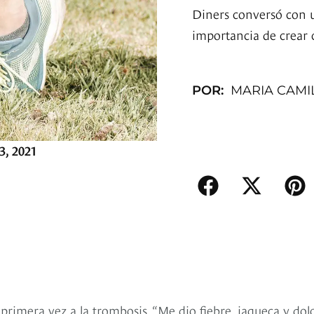
Diners conversó con un
importancia de crear 
POR:
MARIA CAMI
3, 2021
rimera vez a la trombosis. “Me dio fiebre, jaqueca y dol