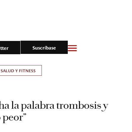
Suscríbase
tter
SALUD Y FITNESS
a la palabra trombosis y
o peor”