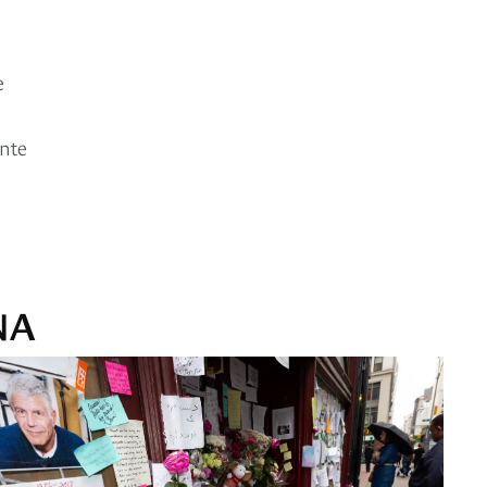
e
ente
NA