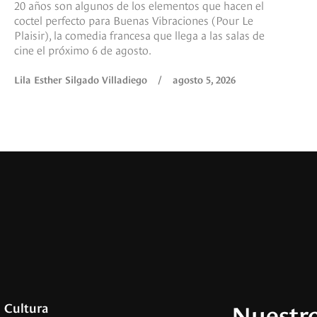
20 años son algunos de los elementos que hacen el
coctel perfecto para Buenas Vibraciones (Pour Le
Plaisir), la comedia francesa que llega a las salas de
cine el próximo 6 de agosto.
Lila Esther Silgado Villadiego
/
agosto 5, 2026
Nuestro
Cultura