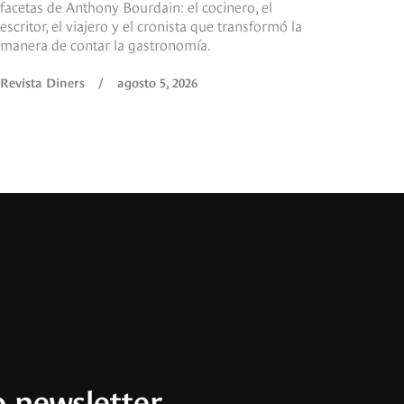
facetas de Anthony Bourdain: el cocinero, el
escritor, el viajero y el cronista que transformó la
manera de contar la gastronomía.
Revista Diners
/
agosto 5, 2026
 newsletter