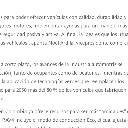
 para poder ofrecer vehículos con calidad, durabilidad y
r mejores motores, implementar ayudas para un manejo más
seguridad pasiva y activa. Al final, la idea es que los usu
us vehículos”, apunta Noel Ardila, vicepresidente comerci
a corto plazo, los avances de la industria automotriz se
ección, tanto de ocupantes como de peatones; mientras q
a la aplicación de tecnologías verdes que reemplacen los
e para 2050 más del 80 % de los vehículos que fabriquen
e.
s en Colombia ya ofrece recursos para ser más “amigables”
o RAV4 incluye el modo de conducción Eco, el cual ajusta 
mía de combustible (cerca del 5 %). En este mismo