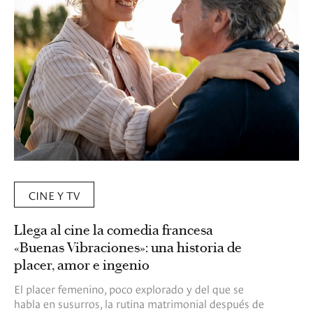
CINE Y TV
Llega al cine la comedia francesa
«Buenas Vibraciones»: una historia de
placer, amor e ingenio
El placer femenino, poco explorado y del que se
habla en susurros, la rutina matrimonial después de