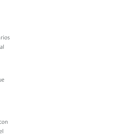
arios
al
ue
 con
el