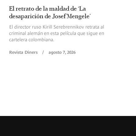
El retrato de la maldad de ‘La
L
desaparición de Josef Mengele’
d
d
El director ruso Kirill Serebrennikov retrata al
criminal alemán en esta película que sigue en
F
cartelera colombiana.
s
O
Revista Diners
/
agosto 7, 2026
é
c
p
a
R