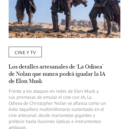
CINE Y TV
Los detalles artesanales de ‘La Odisea’
R
de Nolan que nunca podrá igualar la IA
m
de Elon Musk
I
Frente a los ataques en redes de Elon Musk y
E
sus promesas de emular el cine con IA, La
e
Odisea de Christopher Nolan se afianza como un
b
éxito taquillero multimillonario sustentado en el
C
cine artesanal: desde marionetas gigantes y
c
prótesis hasta ilusiones ópticas e instrumentos
antiguos.
R