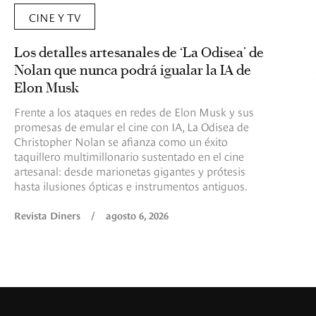
CINE Y TV
Los detalles artesanales de ‘La Odisea’ de
Nolan que nunca podrá igualar la IA de
Elon Musk
Frente a los ataques en redes de Elon Musk y sus
promesas de emular el cine con IA, La Odisea de
Christopher Nolan se afianza como un éxito
taquillero multimillonario sustentado en el cine
artesanal: desde marionetas gigantes y prótesis
hasta ilusiones ópticas e instrumentos antiguos.
Revista Diners
/
agosto 6, 2026