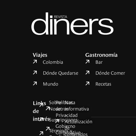
Viajes
Gastronomía
Colombia
Bar
Dónde Quedarse
Dónde Comer
Mundo
Recetas
Sobre
Políticas
Nota
Links
Nosotros
de
informativa
de
Privacidad
–
interés
Suscripciones
Actualización
Gobierno
de
Términos y
Corporativo
contenidos