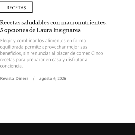
RECETAS
Recetas saludables con macronutrientes:
5 opciones de Laura Insignares
Elegir y combinar los alimentos en forma
equilibrada permite aprovechar mejor sus
beneficios, sin renunciar al placer de comer. Cinco
recetas para preparar en casa y disfrutar a
conciencia.
Revista Diners
/
agosto 6, 2026