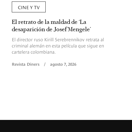
CINE Y TV
El retrato de la maldad de ‘La
desaparición de Josef Mengele’
El director ruso Kirill Serebrennikov retrata al
criminal alemán en esta película que sigue en
cartelera colombiana.
Revista Diners
/
agosto 7, 2026