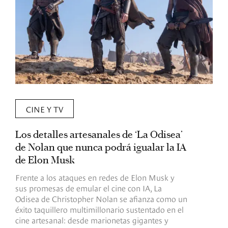
CINE Y TV
Los detalles artesanales de ‘La Odisea’
R
de Nolan que nunca podrá igualar la IA
m
de Elon Musk
I
Frente a los ataques en redes de Elon Musk y
E
sus promesas de emular el cine con IA, La
e
Odisea de Christopher Nolan se afianza como un
b
éxito taquillero multimillonario sustentado en el
C
cine artesanal: desde marionetas gigantes y
c