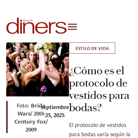
ESTILO DE VIDA
¿Cómo es el
protocolo de
vestidos para
Foto:
Bride
bodas?
septiembre
Wars/ 20th
25, 2025
Century Fox/
El protocolo de vestidos
2009
para bodas varía según la