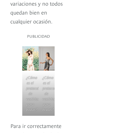
variaciones y no todos
quedan bien en
cualquier ocasión.
PUBLICIDAD
¿Cómo
¿Cómo
es el
es el
protocolo
protocolo
de
de
vestidos
vestidos
para
para
bodas?
bodas?
Para ir correctamente