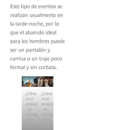
Este tipo de eventos se
realizan usualmente en
la tarde-noche, por lo
que el atuendo ideal
para los hombres puede
ser un pantalón y
camisa o un traje poco
formal y sin corbata.
¿Cómo
¿Cómo
es el
es el
protocolo
protocolo
de
de
vestidos
vestidos
para
para
bodas?
bodas?