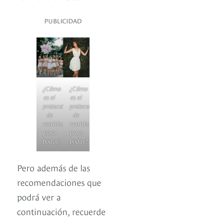
PUBLICIDAD
¿Cómo
¿Cómo
es el
es el
protocolo
protocolo
de
de
vestidos
vestidos
para
para
bodas?
bodas?
Pero además de las
recomendaciones que
podrá ver a
continuación, recuerde