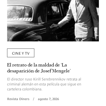
CINE Y TV
El retrato de la maldad de ‘La
L
desaparición de Josef Mengele’
d
d
El director ruso Kirill Serebrennikov retrata al
criminal alemán en esta película que sigue en
F
cartelera colombiana.
s
O
Revista Diners
/
agosto 7, 2026
é
c