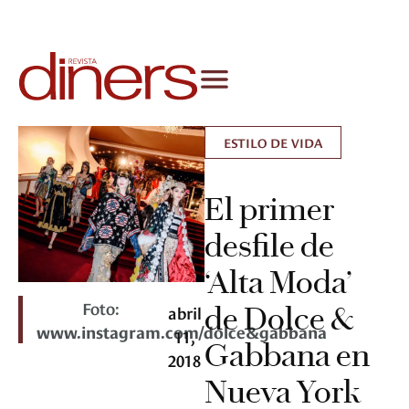
ESTILO DE VIDA
El primer
desfile de
‘Alta Moda’
Foto:
de Dolce &
abril
www.instagram.com/dolce&gabbana
11,
Gabbana en
2018
Nueva York