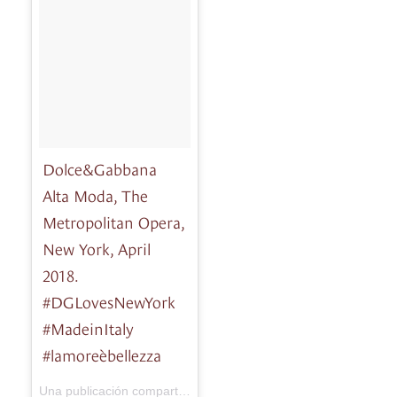
Dolce&Gabbana
Alta Moda, The
Metropolitan Opera,
New York, April
2018.
#DGLovesNewYork
#MadeinItaly
#lamoreèbellezza
Dolce & Gabbana
Una publicación compartida de
(@dolcegabba