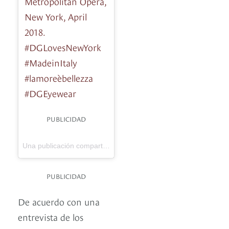
Metropolitan Opera,
New York, April
2018.
#DGLovesNewYork
#MadeinItaly
#lamoreèbellezza
#DGEyewear
PUBLICIDAD
Dolce & Gabbana
Una publicación compartida de
(@dolcegabba
PUBLICIDAD
De acuerdo con una
entrevista de los