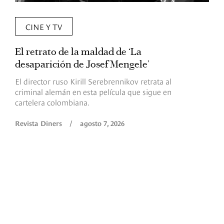
CINE Y TV
El retrato de la maldad de ‘La
L
desaparición de Josef Mengele’
d
d
El director ruso Kirill Serebrennikov retrata al
criminal alemán en esta película que sigue en
F
cartelera colombiana.
s
O
Revista Diners
/
agosto 7, 2026
é
c
p
a
R