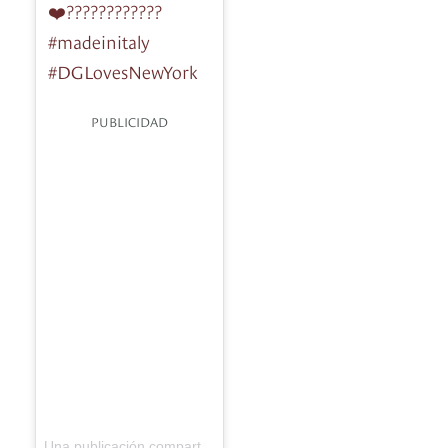
❤️????????????
#madeinitaly
#DGLovesNewYork
PUBLICIDAD
stefanogabbana
Una publicación compartida de
(@stefanogabba