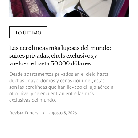
LO ÚLTIMO
Las aerolíneas más lujosas del mundo:
E
suites privadas, chefs exclusivos y
d
vuelos de hasta 30.000 dólares
E
c
Desde apartamentos privados en el cielo hasta
c
duchas, mayordomos y cenas gourmet, estas
son las aerolíneas que han llevado el lujo aéreo a
R
otro nivel y se encuentran entre las más
exclusivas del mundo.
Revista Diners
/
agosto 8, 2026